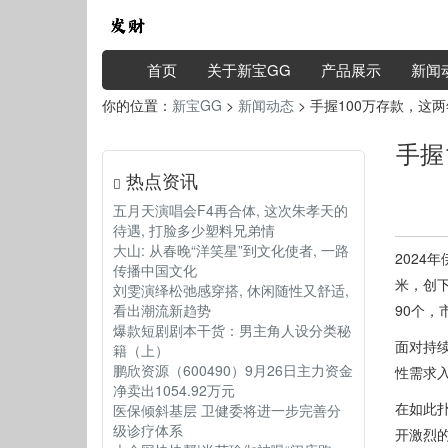
首页
关于新宝GG
产品展示
新闻
你的位置：
新宝GG
>
新闻动态
> 手握100万存款，
手握
热点资讯
五月天演唱会F4再合体, 这次朱孝天的
待遇, 打脸多少塑料兄弟情
大山: 从春晚“洋笑星”到文化使者, 一路
2024
传播中国文化
米，创
刘雯演绎松弛感穿搭, 休闲随性又舒适,
看出潮流新趋势
90个，
爆款短剧剧本干货：男主角人设分类秘
面对持
籍（上）
鹏欣资源（600490）9月26日主力资金
性需求
净卖出1054.92万元
在如此
医保倾斜基层 卫健委将进一步完善分
级诊疗体系
开激烈