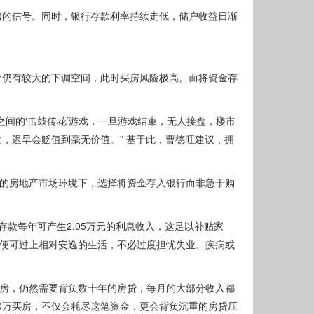
房的信号。同时，银行存款利率持续走低，储户收益日渐
价仍有较大的下调空间，此时买房风险极高。而将资金存
间的‘击鼓传花’游戏，一旦游戏结束，无人接盘，楼市
物，迟早会贬值到毫无价值。” 基于此，曹德旺建议，拥
前的房地产市场环境下，选择将资金存入银行而非急于购
存款每年可产生2.05万元的利息收入，这足以补贴家
，便可过上相对安逸的生活，不必过度担忧失业、疾病或
购房，仍然需要背负数十年的房贷，每月的大部分收入都
0万买房，不仅会耗尽这笔资金，更会背负沉重的房贷压