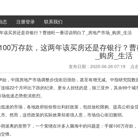
动态
注册登录
联系我们
这两年该买房还是存银行？曹德旺一番话说明白了_房地产市场_购房_生活
100万存款，这两年该买房还是存银行？
_购房_生活
发布日期：2025-06-26 07:19 
年伊始，中国房地产市场调整步伐依旧强劲，甚至有增无减。中指研究院数据
下连续22个月环比下跌的纪录。更令人担忧的是，除三亚外，其余99个城
市场低迷态势愈演愈烈。
续低迷的市场，各地政府纷纷祭出利好政策，包括放松限购、提高公积金
入市。然而，这些政策的实际效果却差强人意，市场信心依旧脆弱。
扑朔迷离的形势下，一个萦绕在许多人脑海中的问题是：手握100万存款
的交锋。