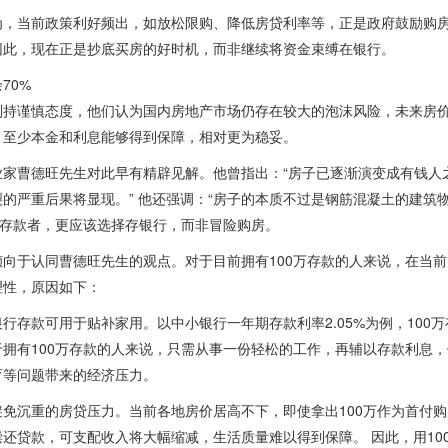
为，当前政策利好频出，如放松限购、降低房贷利率等，正是政府鼓励购
因此，现在正是抄底买房的好时机，而非继续将资金束缚在银行。
70%
则持谨慎态度，他们认为国内房地产市场仍存在较大的泡沫风险，未来房
，至少本金和利息能够得到保障，相对更为稳妥。
业家曹德旺先生对此早有精辟见解。他曾指出：“房子已逐渐演变成有钱人之
的严重后果将显现。” 他还强调：“房子的本质不过是钢筋混凝土的建筑
万存款者，更应该选择存银行，而非冒险购房。
倾向于认同曹德旺先生的观点。对于目前拥有100万存款的人来说，在当
理性，原因如下：
行存款可用于贴补家用。以中小银行一年期存款利率2.05%为例，100万
于拥有100万存款的人来说，只需从事一份轻松的工作，再辅以存款利息
育等问题带来的经济压力。
避免沉重的房贷压力。当前各地房价居高不下，即使拿出100万作为首付
偿还贷款，可支配收入将大幅缩减，生活质量难以得到保障。 因此，用10