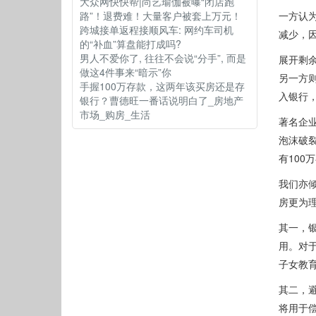
大众网快快帮|尚艺瑜伽被曝“闭店跑
路”！退费难！大量客户被套上万元！
一方认
跨城接单返程接顺风车: 网约车司机
减少，
的“补血”算盘能打成吗?
男人不爱你了, 往往不会说“分手”, 而是
展开剩余
做这4件事来“暗示”你
另一方
手握100万存款，这两年该买房还是存
入银行
银行？曹德旺一番话说明白了_房地产
市场_购房_生活
著名企
泡沫破裂
有100
我们亦
房更为
其一，银
用。对
子女教
其二，
将用于