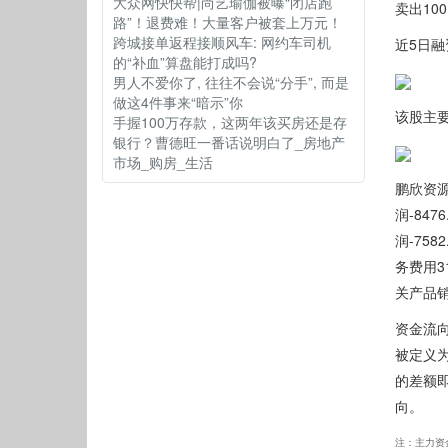
大众网快快帮|尚艺瑜伽被曝“闭店跑
卖出10
路”！退费难！大量客户被套上万元！
跨城接单返程接顺风车: 网约车司机
近5日
的“补血”算盘能打成吗?
男人不爱你了, 往往不会说“分手”, 而是
做这4件事来“暗示”你
该股主
手握100万存款，这两年该买房还是存
银行？曹德旺一番话说明白了_房地产
市场_购房_生活
鹏欣资源
润-84
润-758
务费用3
关产品销
资金流
被定义
的差额
向。
注：主力资