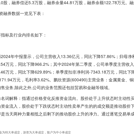
0.0股，融券偿还5.3万股，融券余量44.81万股，融券余额122.78万元。
融资融券数据一览见下表：
要指标及行业内排名如下：
2024年中报显示，公司主营收入13.36亿元，同比下降57.86%；归母净利润
76.54万元，同比下降966.2%；其中2024年第二季度，公司单季度主营收
2.46万元，同比下降629.89%；单季度扣非净利润-7343.18万元，同比下降
171.94万元，毛利率3.62%。鹏欣资源(600490)主营业务：金属
售业务,除此之外,公司的业务范围还包括贸易和金融等领域。
向名词解释：指通过价格变化反推资金流向。股价处于上升状态时主动性
为资金流入，股价处于下跌状态时主动性卖单产生的的成交额是推动股价
即是当天两种力量相抵之后剩下的推动股价上升的净力。通过逐笔交易单
金为特大单成交，游资为大单成交，散户为中小单成交