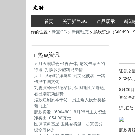
首页
关于新宝GG
产品展示
新闻
你的位置：
新宝GG
>
新闻动态
> 鹏欣资源（600490）
热点资讯
五月天演唱会F4再合体, 这次朱孝天的
待遇, 打脸多少塑料兄弟情
证券之星
大山: 从春晚“洋笑星”到文化使者, 一路
3.38亿
传播中国文化
刘雯演绎松弛感穿搭, 休闲随性又舒适,
9月26
看出潮流新趋势
资金净流
爆款短剧剧本干货：男主角人设分类秘
籍（上）
近5日
鹏欣资源（600490）9月26日主力资金
净卖出1054.92万元
医保倾斜基层 卫健委将进一步完善分
级诊疗体系
鹏欣资源