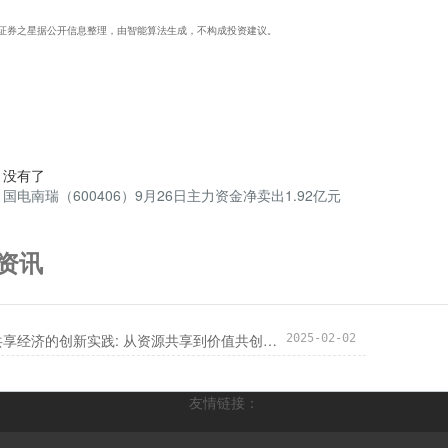
证券之星据公开信息整理，由智能算法生成，不构成投资建议。
：没有了
：
国电南瑞（600406）9月26日主力资金净卖出1.92亿元
资讯
社区共享经济的创新实践: 从资源共享到价值共创的转变
2025-02-02
友情链接：