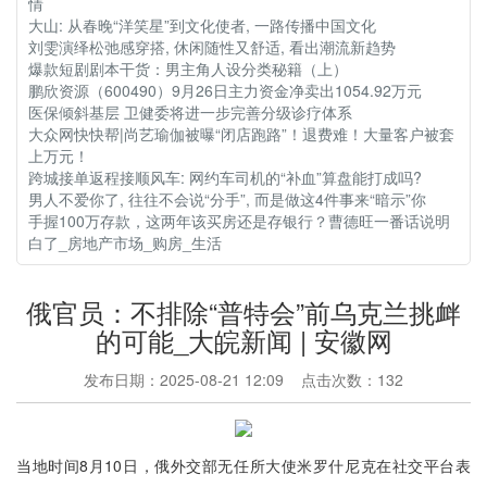
情
大山: 从春晚“洋笑星”到文化使者, 一路传播中国文化
刘雯演绎松弛感穿搭, 休闲随性又舒适, 看出潮流新趋势
爆款短剧剧本干货：男主角人设分类秘籍（上）
鹏欣资源（600490）9月26日主力资金净卖出1054.92万元
医保倾斜基层 卫健委将进一步完善分级诊疗体系
大众网快快帮|尚艺瑜伽被曝“闭店跑路”！退费难！大量客户被套
上万元！
跨城接单返程接顺风车: 网约车司机的“补血”算盘能打成吗?
男人不爱你了, 往往不会说“分手”, 而是做这4件事来“暗示”你
手握100万存款，这两年该买房还是存银行？曹德旺一番话说明
白了_房地产市场_购房_生活
俄官员：不排除“普特会”前乌克兰挑衅
的可能_大皖新闻 | 安徽网
发布日期：2025-08-21 12:09 点击次数：132
当地时间8月10日，俄外交部无任所大使米罗什尼克在社交平台表