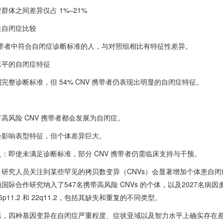
群体之间差异仅占 1%–21%
性自闭症比较
携带者中符合自闭症诊断标准的人，与对照组相比有特征性差异。
水平的自闭症特征
完整诊断标准，但 54% CNV 携带者仍表现出明显的自闭症特征。
高风险 CNV 携带者都会发展为自闭症。
会影响表型特征，但个体差异巨大。
：即使未满足诊断标准，部分 CNV 携带者仍需临床支持与干预。
，研究人员关注到某些罕见的拷贝数变异（CNVs）会显著增加个体患自
国际合作研究纳入了547名携带高风险 CNVs 的个体，以及2027名
6p11.2 和 22q11.2，包括其缺失和重复的不同类型。
示，四种基因变异在自闭症严重程度、症状亚域以及智力水平上确实存在