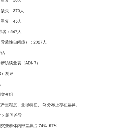
.2 重复：50人
.2 缺失：370人
.2 重复：45人
带者：547人
异质性自闭症）：2027人
评估
断访谈量表（ADI-R）
Q）测评
果
因突变组
严重程度、亚域特征、IQ 分布上存在差异。
 > 组间差异
突变群体内部差异占 74%–97%