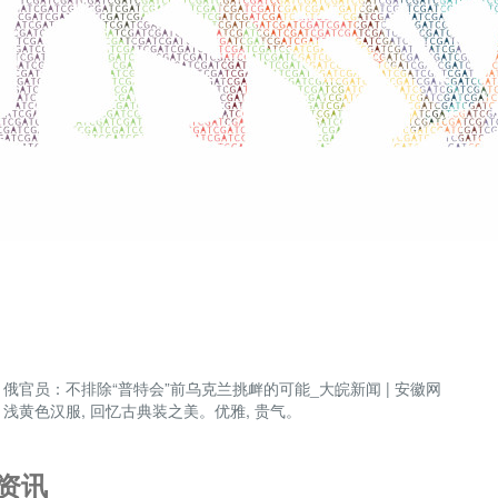
：
俄官员：不排除“普特会”前乌克兰挑衅的可能_大皖新闻 | 安徽网
：
浅黄色汉服, 回忆古典装之美。优雅, 贵气。
资讯