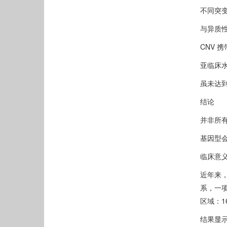
不同突变
与异质
CNV 
亚临床
虽未达到
结论
并非所有
基因型
临床意义
近年来
系，一项
区域：1
结果显