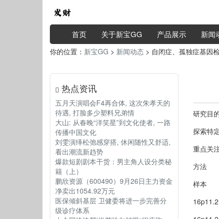
首页
关于新宝GG
产品展示
新闻
你的位置：
新宝GG
>
新闻动态
> 自闭症、孤独症基因
热点资讯
五月天演唱会F4再合体, 这次朱孝天的
待遇, 打脸多少塑料兄弟情
研究目
大山: 从春晚“洋笑星”到文化使者, 一路
探索特定
传播中国文化
刘雯演绎松弛感穿搭, 休闲随性又舒适,
重点关注
看出潮流新趋势
爆款短剧剧本干货：男主角人设分类秘
方法
籍（上）
鹏欣资源（600490）9月26日主力资金
样本
净卖出1054.92万元
医保倾斜基层 卫健委将进一步完善分
16p11
级诊疗体系