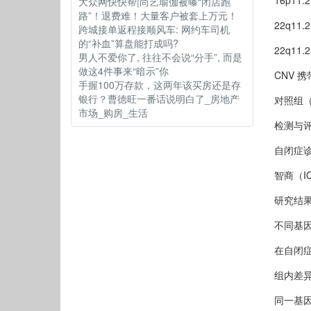
16p11
大众网快快帮|尚艺瑜伽被曝“闭店跑
路”！退费难！大量客户被套上万元！
22q11
跨城接单返程接顺风车: 网约车司机
的“补血”算盘能打成吗?
22q11
男人不爱你了, 往往不会说“分手”, 而是
做这4件事来“暗示”你
CNV 携
手握100万存款，这两年该买房还是存
银行？曹德旺一番话说明白了_房地产
对照组（
市场_购房_生活
检测与
自闭症诊
智商（I
研究结
不同基
在自闭症
组内差异
同一基因